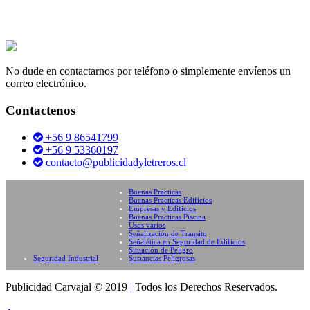
No dude en contactarnos por teléfono o simplemente envíenos un
correo electrónico.
Contactenos
+56 9 86541799
+56 9 53360197
contacto@publicidadyletreros.cl
Buenas Prácticas
Buenas Practicas Edificios
Empresas y Edificios
Buenas Practicas Piscina
Usos varios
Señalización de Transito
Señalética en Seguridad de Edificios
Situación de Peligro
Seguridad Industrial
Sustancias Peligrosas
Publicidad Carvajal © 2019
|
Todos los Derechos Reservados.