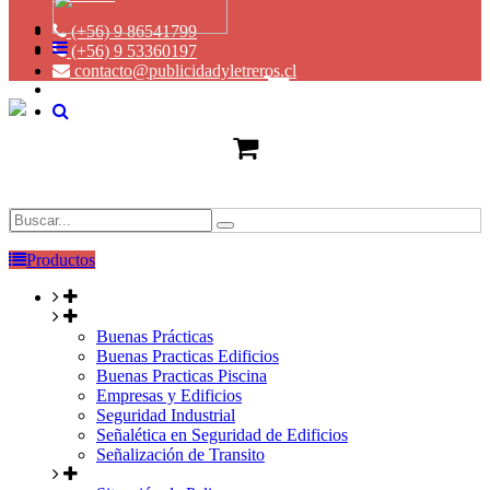
(+56) 9 86541799
(+56) 9 53360197
contacto@publicidadyletreros.cl
Productos
Buenas Prácticas
Buenas Practicas Edificios
Buenas Practicas Piscina
Empresas y Edificios
Seguridad Industrial
Señalética en Seguridad de Edificios
Señalización de Transito