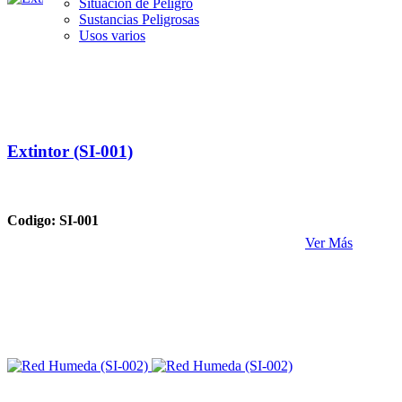
Situación de Peligro
Sustancias Peligrosas
Usos varios
Extintor (SI-001)
Codigo: SI-001
Ver Más