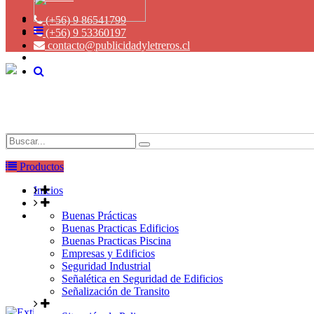
(+56) 9 86541799
(+56) 9 53360197
contacto@publicidadyletreros.cl
Productos
Inicios
Senaleticas y Letreros
Senaleticas-y-Letreros Seguridad Industrial
Buenas Prácticas
Buenas Practicas Edificios
Buenas Practicas Piscina
Empresas y Edificios
Seguridad Industrial
Señalética en Seguridad de Edificios
Señalización de Transito