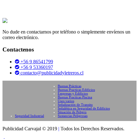
No dude en contactarnos por teléfono o simplemente envíenos un
correo electrónico.
Contactenos
+56 9 86541799
+56 9 53360197
contacto@publicidadyletreros.cl
Buenas Prácticas
Buenas Practicas Edificios
Empresas y Edificios
Buenas Practicas Piscina
Usos varios
Señalización de Transito
Señalética en Seguridad de Edificios
Situación de Peligro
Seguridad Industrial
Sustancias Peligrosas
Publicidad Carvajal © 2019
|
Todos los Derechos Reservados.