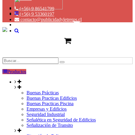
(+56) 9 86541799
(+56) 9 53360197
contacto@publicidadyletreros.cl
Productos
Buenas Prácticas
Buenas Practicas Edificios
Buenas Practicas Piscina
Empresas y Edificios
Seguridad Industrial
Señalética en Seguridad de Edificios
Señalización de Transito