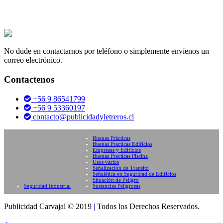
No dude en contactarnos por teléfono o simplemente envíenos un
correo electrónico.
Contactenos
+56 9 86541799
+56 9 53360197
contacto@publicidadyletreros.cl
Buenas Prácticas
Buenas Practicas Edificios
Empresas y Edificios
Buenas Practicas Piscina
Usos varios
Señalización de Transito
Señalética en Seguridad de Edificios
Situación de Peligro
Seguridad Industrial
Sustancias Peligrosas
Publicidad Carvajal © 2019
|
Todos los Derechos Reservados.