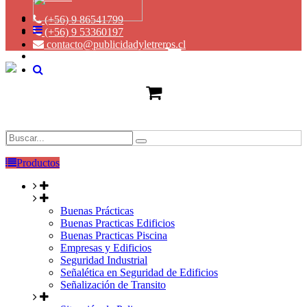
(+56) 9 86541799
(+56) 9 53360197
contacto@publicidadyletreros.cl
Productos
Buenas Prácticas
Buenas Practicas Edificios
Buenas Practicas Piscina
Empresas y Edificios
Seguridad Industrial
Señalética en Seguridad de Edificios
Señalización de Transito