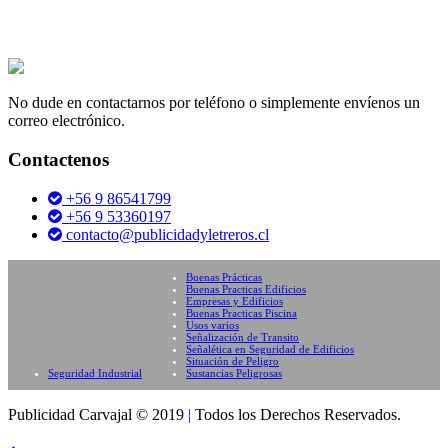
No dude en contactarnos por teléfono o simplemente envíenos un
correo electrónico.
Contactenos
+56 9 86541799
+56 9 53360197
contacto@publicidadyletreros.cl
Buenas Prácticas
Buenas Practicas Edificios
Empresas y Edificios
Buenas Practicas Piscina
Usos varios
Señalización de Transito
Señalética en Seguridad de Edificios
Situación de Peligro
Seguridad Industrial
Sustancias Peligrosas
Publicidad Carvajal © 2019
|
Todos los Derechos Reservados.