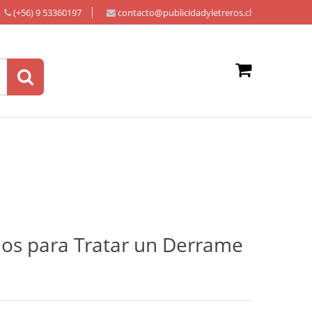
(+56) 9 53360197
contacto@publicidadyletreros.cl
ios para Tratar un Derrame