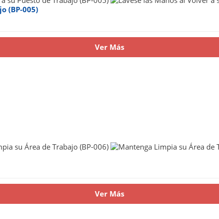
jo (BP-005)
Ver Más
Ver Más