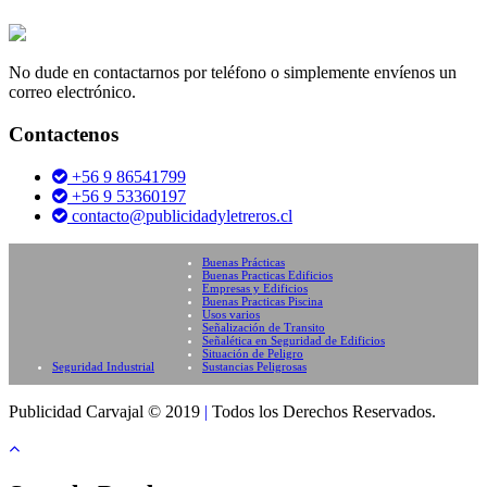
No dude en contactarnos por teléfono o simplemente envíenos un
correo electrónico.
Contactenos
+56 9 86541799
+56 9 53360197
contacto@publicidadyletreros.cl
Buenas Prácticas
Buenas Practicas Edificios
Empresas y Edificios
Buenas Practicas Piscina
Usos varios
Señalización de Transito
Señalética en Seguridad de Edificios
Situación de Peligro
Seguridad Industrial
Sustancias Peligrosas
Publicidad Carvajal © 2019
|
Todos los Derechos Reservados.