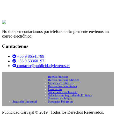
No dude en contactarnos por teléfono o simplemente envíenos un
correo electrónico.
Contactenos
+56 9 86541799
+56 9 53360197
contacto@publicidadyletreros.cl
Buenas Prácticas
Buenas Practicas Edificios
Empresas y Edificios
Buenas Practicas Piscina
Usos varios
Señalización de Transito
Señalética en Seguridad de Edificios
Situación de Peligro
Seguridad Industrial
Sustancias Peligrosas
Publicidad Carvajal © 2019
|
Todos los Derechos Reservados.