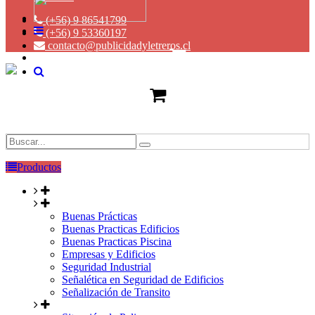
(+56) 9 86541799
(+56) 9 53360197
contacto@publicidadyletreros.cl
Productos
Buenas Prácticas
Buenas Practicas Edificios
Buenas Practicas Piscina
Empresas y Edificios
Seguridad Industrial
Señalética en Seguridad de Edificios
Señalización de Transito