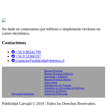
No dude en contactarnos por teléfono o simplemente envíenos un
correo electrónico.
Contactenos
+56 9 86541799
+56 9 53360197
contacto@publicidadyletreros.cl
Buenas Prácticas
Buenas Practicas Edificios
Empresas y Edificios
Buenas Practicas Piscina
Usos varios
Señalización de Transito
Señalética en Seguridad de Edificios
Situación de Peligro
Seguridad Industrial
Sustancias Peligrosas
Publicidad Carvajal © 2019
|
Todos los Derechos Reservados.