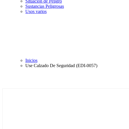
Situación de Peligro
Sustancias Peligrosas
Usos varios
Inicios
Use Calzado De Seguridad (EDI-0057)