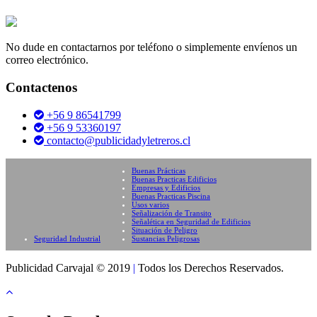
No dude en contactarnos por teléfono o simplemente envíenos un
correo electrónico.
Contactenos
+56 9 86541799
+56 9 53360197
contacto@publicidadyletreros.cl
Buenas Prácticas
Buenas Practicas Edificios
Empresas y Edificios
Buenas Practicas Piscina
Usos varios
Señalización de Transito
Señalética en Seguridad de Edificios
Situación de Peligro
Seguridad Industrial
Sustancias Peligrosas
Publicidad Carvajal © 2019
|
Todos los Derechos Reservados.