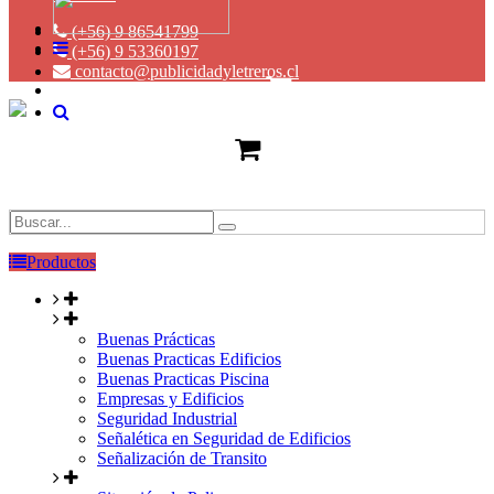
(+56) 9 86541799
(+56) 9 53360197
contacto@publicidadyletreros.cl
Productos
Buenas Prácticas
Buenas Practicas Edificios
Buenas Practicas Piscina
Empresas y Edificios
Seguridad Industrial
Señalética en Seguridad de Edificios
Señalización de Transito