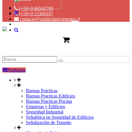
(+56) 9 86541799
(+56) 9 53360197
contacto@publicidadyletreros.cl
Productos
Buenas Prácticas
Buenas Practicas Edificios
Buenas Practicas Piscina
Empresas y Edificios
Seguridad Industrial
Señalética en Seguridad de Edificios
Señalización de Transito