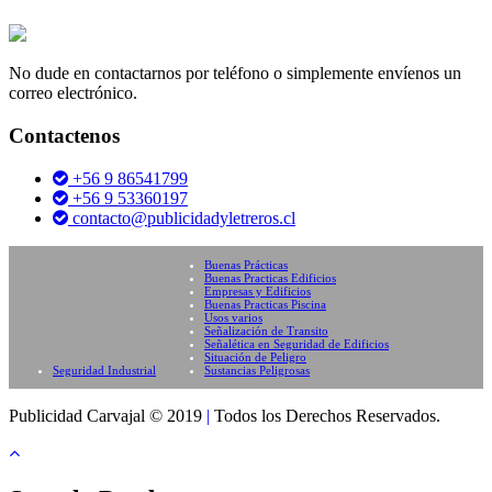
No dude en contactarnos por teléfono o simplemente envíenos un
correo electrónico.
Contactenos
+56 9 86541799
+56 9 53360197
contacto@publicidadyletreros.cl
Buenas Prácticas
Buenas Practicas Edificios
Empresas y Edificios
Buenas Practicas Piscina
Usos varios
Señalización de Transito
Señalética en Seguridad de Edificios
Situación de Peligro
Seguridad Industrial
Sustancias Peligrosas
Publicidad Carvajal © 2019
|
Todos los Derechos Reservados.