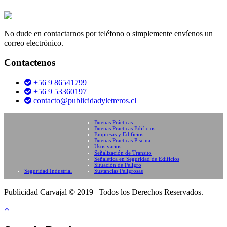
No dude en contactarnos por teléfono o simplemente envíenos un
correo electrónico.
Contactenos
+56 9 86541799
+56 9 53360197
contacto@publicidadyletreros.cl
Buenas Prácticas
Buenas Practicas Edificios
Empresas y Edificios
Buenas Practicas Piscina
Usos varios
Señalización de Transito
Señalética en Seguridad de Edificios
Situación de Peligro
Seguridad Industrial
Sustancias Peligrosas
Publicidad Carvajal © 2019
|
Todos los Derechos Reservados.