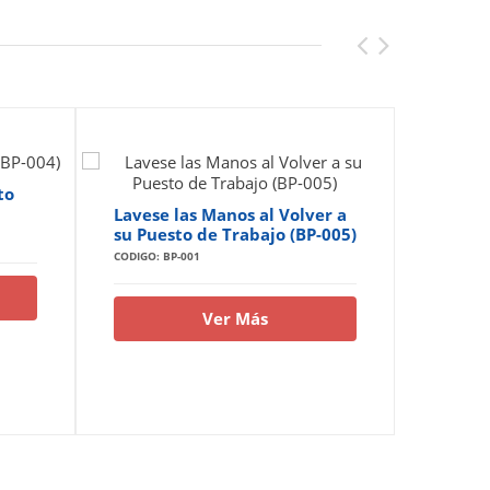
to
Lavese las Manos al Volver a
Manten
su Puesto de Trabajo (BP-005)
Trabaj
CODIGO: BP-001
CODIGO: B
Ver Más