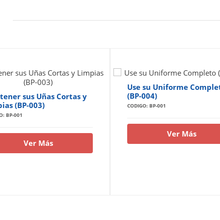
Use su Uniforme Comple
(BP-004)
ener sus Uñas Cortas y
ias (BP-003)
CODIGO: BP-001
O: BP-001
Ver Más
Ver Más