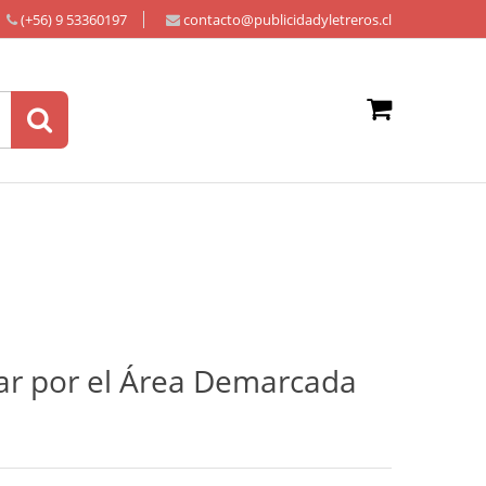
(+56) 9 53360197
contacto@publicidadyletreros.cl
tar por el Área Demarcada