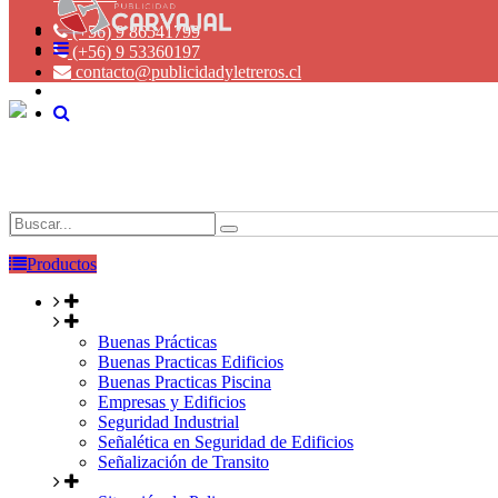
(+56) 9 86541799
(+56) 9 53360197
contacto@publicidadyletreros.cl
Productos
Buenas Prácticas
Buenas Practicas Edificios
Buenas Practicas Piscina
Empresas y Edificios
Seguridad Industrial
Señalética en Seguridad de Edificios
Señalización de Transito