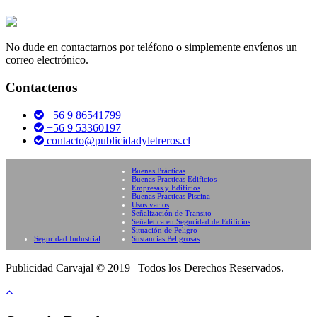
No dude en contactarnos por teléfono o simplemente envíenos un
correo electrónico.
Contactenos
+56 9 86541799
+56 9 53360197
contacto@publicidadyletreros.cl
Buenas Prácticas
Buenas Practicas Edificios
Empresas y Edificios
Buenas Practicas Piscina
Usos varios
Señalización de Transito
Señalética en Seguridad de Edificios
Situación de Peligro
Seguridad Industrial
Sustancias Peligrosas
Publicidad Carvajal © 2019
|
Todos los Derechos Reservados.