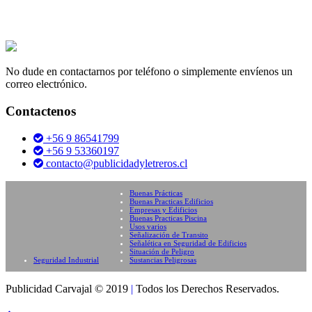
No dude en contactarnos por teléfono o simplemente envíenos un
correo electrónico.
Contactenos
+56 9 86541799
+56 9 53360197
contacto@publicidadyletreros.cl
Buenas Prácticas
Buenas Practicas Edificios
Empresas y Edificios
Buenas Practicas Piscina
Usos varios
Señalización de Transito
Señalética en Seguridad de Edificios
Situación de Peligro
Seguridad Industrial
Sustancias Peligrosas
Publicidad Carvajal © 2019
|
Todos los Derechos Reservados.