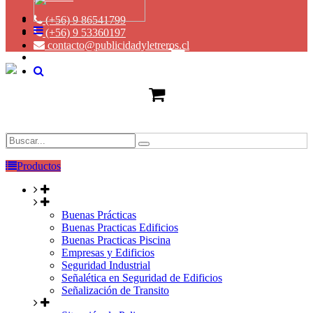
(+56) 9 86541799
(+56) 9 53360197
contacto@publicidadyletreros.cl
Productos
Buenas Prácticas
Buenas Practicas Edificios
Buenas Practicas Piscina
Empresas y Edificios
Seguridad Industrial
Señalética en Seguridad de Edificios
Señalización de Transito