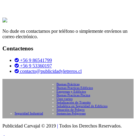
No dude en contactarnos por teléfono o simplemente envíenos un
correo electrónico.
Contactenos
+56 9 86541799
+56 9 53360197
contacto@publicidadyletreros.cl
Buenas Prácticas
Buenas Practicas Edificios
Empresas y Edificios
Buenas Practicas Piscina
Usos varios
Señalización de Transito
Señalética en Seguridad de Edificios
Situación de Peligro
Seguridad Industrial
Sustancias Peligrosas
Publicidad Carvajal © 2019
|
Todos los Derechos Reservados.