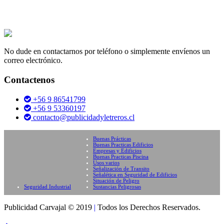
No dude en contactarnos por teléfono o simplemente envíenos un
correo electrónico.
Contactenos
+56 9 86541799
+56 9 53360197
contacto@publicidadyletreros.cl
Buenas Prácticas
Buenas Practicas Edificios
Empresas y Edificios
Buenas Practicas Piscina
Usos varios
Señalización de Transito
Señalética en Seguridad de Edificios
Situación de Peligro
Seguridad Industrial
Sustancias Peligrosas
Publicidad Carvajal © 2019
|
Todos los Derechos Reservados.