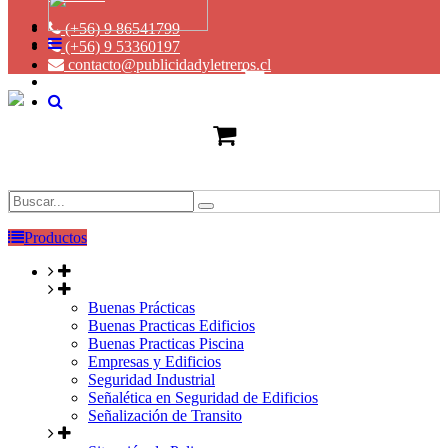
(+56) 9 86541799
(+56) 9 53360197
contacto@publicidadyletreros.cl
Productos
Buenas Prácticas
Buenas Practicas Edificios
Buenas Practicas Piscina
Empresas y Edificios
Seguridad Industrial
Señalética en Seguridad de Edificios
Señalización de Transito