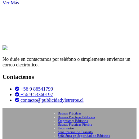
Ver Más
No dude en contactarnos por teléfono o simplemente envíenos un
correo electrónico.
Contactenos
+56 9 86541799
+56 9 53360197
contacto@publicidadyletreros.cl
Buenas Prácticas
Buenas Practicas Edificios
Empresas y Edificios
Buenas Practicas Piscina
Usos varios
Señalización de Transito
Señalética en Seguridad de Edificios