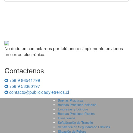
No dude en contactarnos por teléfono o simplemente envíenos
un correo electrónico.
Contactenos
+56 9 86541799
+56 9 53360197
contacto@publicidadyletreros.cl
Buenas Prácticas
Buenas Practicas Edificios
Empresas y Edificios
Buenas Practicas Piscina
Usos varios
Señalización de Transito
Señalética en Seguridad de Edificios
Situación de Peligro