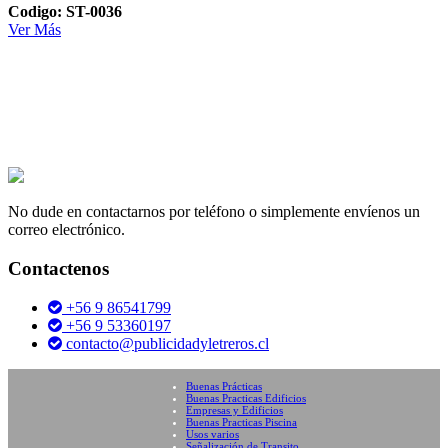
Codigo: ST-0036
Ver Más
No dude en contactarnos por teléfono o simplemente envíenos un
correo electrónico.
Contactenos
+56 9 86541799
+56 9 53360197
contacto@publicidadyletreros.cl
Buenas Prácticas
Buenas Practicas Edificios
Empresas y Edificios
Buenas Practicas Piscina
Usos varios
Señalización de Transito