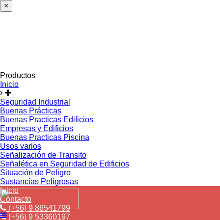
×
Productos
Inicio
Seguridad Industrial
Buenas Prácticas
Buenas Practicas Edificios
Empresas y Edificios
Buenas Practicas Piscina
Usos varios
Señalización de Transito
Señalética en Seguridad de Edificios
Situación de Peligro
Sustancias Peligrosas
Inicio
Contacto
(+56) 9 86541799
(+56) 9 53360197