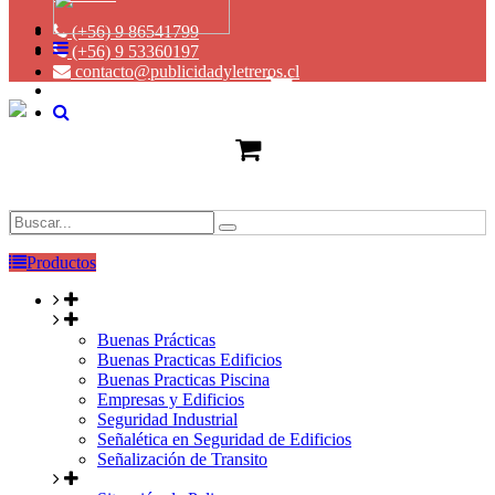
(+56) 9 86541799
(+56) 9 53360197
contacto@publicidadyletreros.cl
Productos
Buenas Prácticas
Buenas Practicas Edificios
Buenas Practicas Piscina
Empresas y Edificios
Seguridad Industrial
Señalética en Seguridad de Edificios
Señalización de Transito