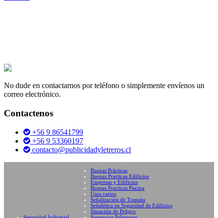
No dude en contactarnos por teléfono o simplemente envíenos un
correo electrónico.
Contactenos
+56 9 86541799
+56 9 53360197
contacto@publicidadyletreros.cl
Buenas Prácticas
Buenas Practicas Edificios
Empresas y Edificios
Buenas Practicas Piscina
Usos varios
Señalización de Transito
Señalética en Seguridad de Edificios
Situación de Peligro
Seguridad Industrial
Sustancias Peligrosas