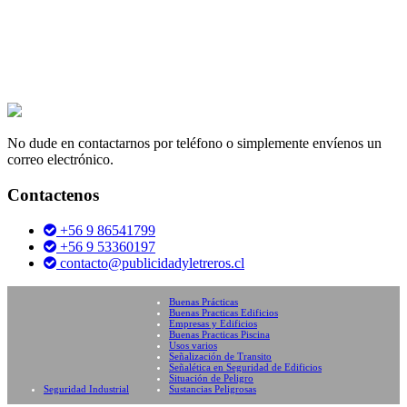
No dude en contactarnos por teléfono o simplemente envíenos un
correo electrónico.
Contactenos
+56 9 86541799
+56 9 53360197
contacto@publicidadyletreros.cl
Buenas Prácticas
Buenas Practicas Edificios
Empresas y Edificios
Buenas Practicas Piscina
Usos varios
Señalización de Transito
Señalética en Seguridad de Edificios
Situación de Peligro
Seguridad Industrial
Sustancias Peligrosas