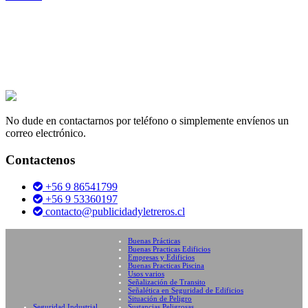
No dude en contactarnos por teléfono o simplemente envíenos un
correo electrónico.
Contactenos
+56 9 86541799
+56 9 53360197
contacto@publicidadyletreros.cl
Buenas Prácticas
Buenas Practicas Edificios
Empresas y Edificios
Buenas Practicas Piscina
Usos varios
Señalización de Transito
Señalética en Seguridad de Edificios
Situación de Peligro
Seguridad Industrial
Sustancias Peligrosas