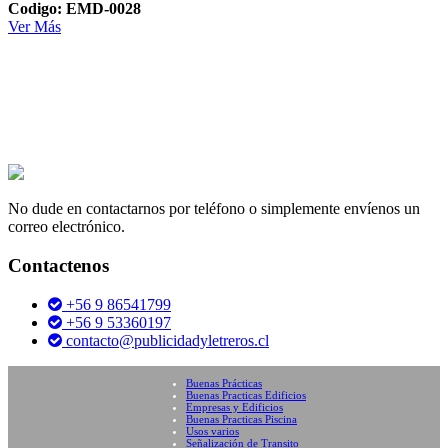
Codigo: EMD-0028
Ver Más
No dude en contactarnos por teléfono o simplemente envíenos un
correo electrónico.
Contactenos
+56 9 86541799
+56 9 53360197
contacto@publicidadyletreros.cl
Buenas Prácticas
Buenas Practicas Edificios
Empresas y Edificios
Buenas Practicas Piscina
Usos varios
Señalización de Transito