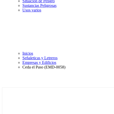
Situación de Peligro
Sustancias Peligrosas
Usos varios
Inicios
Señaleticas y Letreros
Empresas y Edificios
Ceda el Paso (EMD-0058)