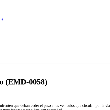
aso (EMD-0058)
enfrenten que deban ceder el paso a los vehículos que circulan por la ví
a o para incorporarse a éste con seguridad.