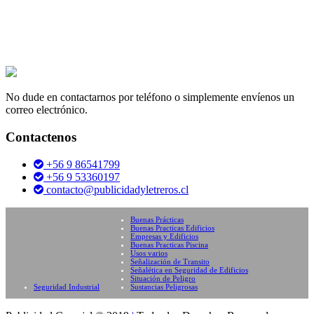
No dude en contactarnos por teléfono o simplemente envíenos un
correo electrónico.
Contactenos
+56 9 86541799
+56 9 53360197
contacto@publicidadyletreros.cl
Buenas Prácticas
Buenas Practicas Edificios
Empresas y Edificios
Buenas Practicas Piscina
Usos varios
Señalización de Transito
Señalética en Seguridad de Edificios
Situación de Peligro
Seguridad Industrial
Sustancias Peligrosas