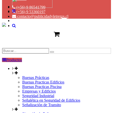
(+56) 9 86541799
(+56) 9 53360197
contacto@publicidadyletreros.cl
Productos
Buenas Prácticas
Buenas Practicas Edificios
Buenas Practicas Piscina
Empresas y Edificios
Seguridad Industrial
Señalética en Seguridad de Edificios
Señalización de Transito