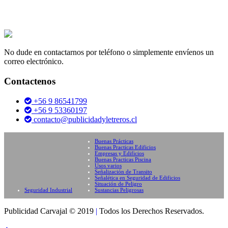
No dude en contactarnos por teléfono o simplemente envíenos un
correo electrónico.
Contactenos
+56 9 86541799
+56 9 53360197
contacto@publicidadyletreros.cl
Buenas Prácticas
Buenas Practicas Edificios
Empresas y Edificios
Buenas Practicas Piscina
Usos varios
Señalización de Transito
Señalética en Seguridad de Edificios
Situación de Peligro
Seguridad Industrial
Sustancias Peligrosas
Publicidad Carvajal © 2019
|
Todos los Derechos Reservados.