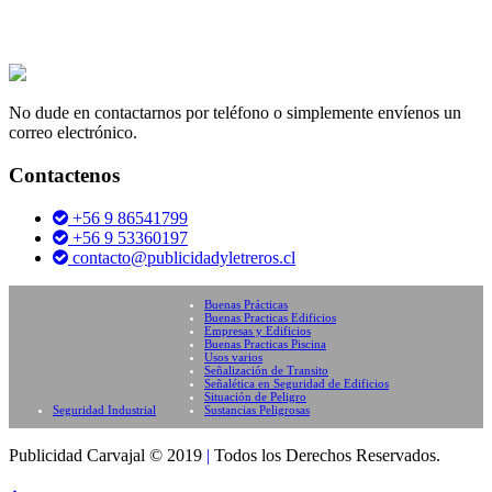
No dude en contactarnos por teléfono o simplemente envíenos un
correo electrónico.
Contactenos
+56 9 86541799
+56 9 53360197
contacto@publicidadyletreros.cl
Buenas Prácticas
Buenas Practicas Edificios
Empresas y Edificios
Buenas Practicas Piscina
Usos varios
Señalización de Transito
Señalética en Seguridad de Edificios
Situación de Peligro
Seguridad Industrial
Sustancias Peligrosas
Publicidad Carvajal © 2019
|
Todos los Derechos Reservados.