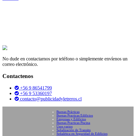
No dude en contactarnos por teléfono o simplemente envíenos un
correo electrónico.
Contactenos
+56 9 86541799
+56 9 53360197
contacto@publicidadyletreros.cl
Buenas Prácticas
Buenas Practicas Edificios
Empresas y Edificios
Buenas Practicas Piscina
Usos varios
Señalización de Transito
Señalética en Seguridad de Edificios