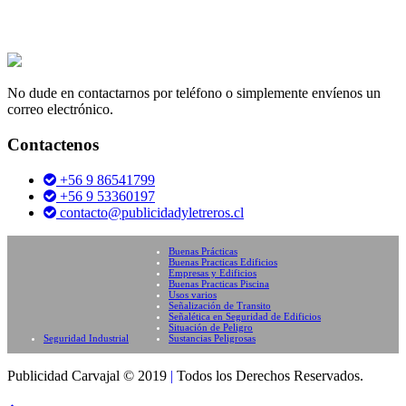
No dude en contactarnos por teléfono o simplemente envíenos un
correo electrónico.
Contactenos
+56 9 86541799
+56 9 53360197
contacto@publicidadyletreros.cl
Buenas Prácticas
Buenas Practicas Edificios
Empresas y Edificios
Buenas Practicas Piscina
Usos varios
Señalización de Transito
Señalética en Seguridad de Edificios
Situación de Peligro
Seguridad Industrial
Sustancias Peligrosas
Publicidad Carvajal © 2019
|
Todos los Derechos Reservados.