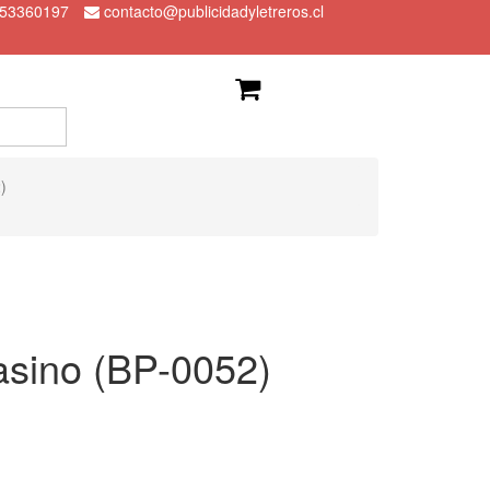
 53360197
contacto@publicidadyletreros.cl
)
asino (BP-0052)