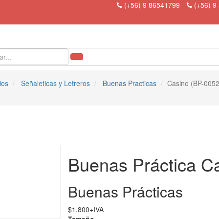
(+56) 9 86541799
(+56) 9
ios
Señaleticas y Letreros
Buenas Practicas
Casino (BP-0052
Buenas Práctica C
Buenas Prácticas
$
1.800
+IVA