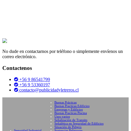
No dude en contactarnos por teléfono o simplemente envíenos un
correo electrónico.
Contactenos
+56 9 86541799
+56 9 53360197
contacto@publicidadyletreros.cl
Buenas Prácticas
Buenas Practicas Edificios
Empresas y Edificios
Buenas Practicas Piscina
Usos varios
Señalización de Transito
Señalética en Seguridad de Edificios
Situación de Peligro
Seguridad Industrial
Sustancias Peligrosas