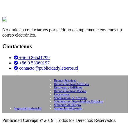
No dude en contactarnos por teléfono o simplemente envíenos un
correo electrónico.
Contactenos
+56 9 86541799
+56 9 53360197
contacto@publicidadyletreros.cl
Buenas Prácticas
Buenas Practicas Edificios
Empresas y Edificios
Buenas Practicas Piscina
Usos varios
Señalización de Transito
Señalética en Seguridad de Edificios
Situación de Peligro
Seguridad Industrial
Sustancias Peligrosas
Publicidad Carvajal © 2019
|
Todos los Derechos Reservados.