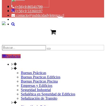
(+56) 9 86541799
(+56) 9 53360197
contacto@publicidadyletreros.cl
Productos
Buenas Prácticas
Buenas Practicas Edificios
Buenas Practicas Piscina
Empresas y Edificios
Seguridad Industrial
Señalética en Seguridad de Edificios
Señalización de Transito