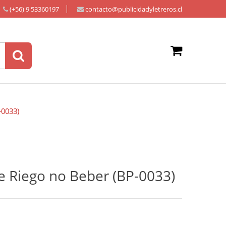
(+56) 9 53360197
contacto@publicidadyletreros.cl
-0033)
e Riego no Beber (BP-0033)