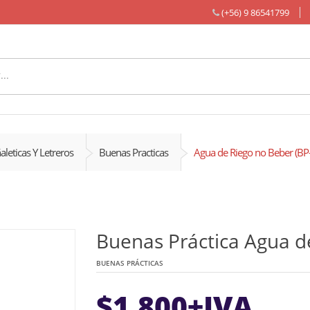
(+56) 9 86541799
aleticas Y Letreros
Buenas Practicas
Agua de Riego no Beber (BP
Buenas Práctica Agua d
BUENAS PRÁCTICAS
$
1.800
+IVA