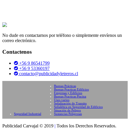
No dude en contactarnos por teléfono o simplemente envíenos un
correo electrónico.
Contactenos
+56 9 86541799
+56 9 53360197
contacto@publicidadyletreros.cl
Buenas Prácticas
Buenas Practicas Edificios
Empresas y Edificios
Buenas Practicas Piscina
Usos varios
Señalización de Transito
Señalética en Seguridad de Edificios
Situación de Peligro
Seguridad Industrial
Sustancias Peligrosas
Publicidad Carvajal © 2019
|
Todos los Derechos Reservados.