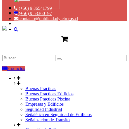
(+56) 9 86541799
(+56) 9 53360197
contacto@publicidadyletreros.cl
Productos
Buenas Prácticas
Buenas Practicas Edificios
Buenas Practicas Piscina
Empresas y Edificios
Seguridad Industrial
Señalética en Seguridad de Edificios
Señalización de Transito