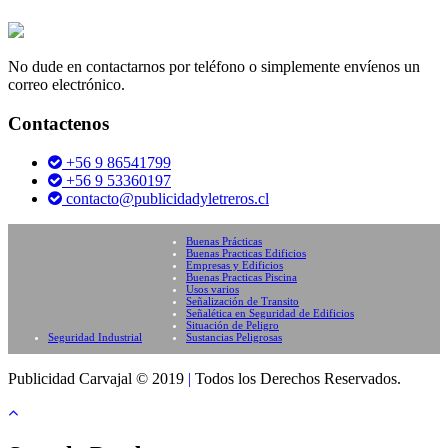
No dude en contactarnos por teléfono o simplemente envíenos un
correo electrónico.
Contactenos
+56 9 86541799
+56 9 53360197
contacto@publicidadyletreros.cl
Buenas Prácticas
Buenas Practicas Edificios
Empresas y Edificios
Buenas Practicas Piscina
Usos varios
Señalización de Transito
Señalética en Seguridad de Edificios
Situación de Peligro
Seguridad Industrial
Sustancias Peligrosas
Publicidad Carvajal © 2019
|
Todos los Derechos Reservados.