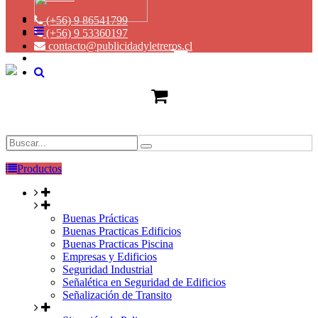
(+56) 9 86541799
(+56) 9 53360197
contacto@publicidadyletreros.cl
Productos
Buenas Prácticas
Buenas Practicas Edificios
Buenas Practicas Piscina
Empresas y Edificios
Seguridad Industrial
Señalética en Seguridad de Edificios
Señalización de Transito