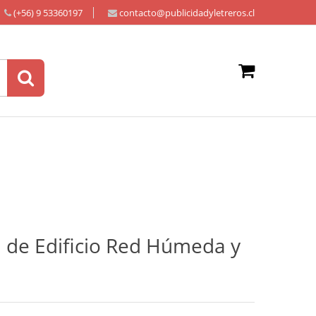
(+56) 9 53360197
contacto@publicidadyletreros.cl
d de Edificio Red Húmeda y