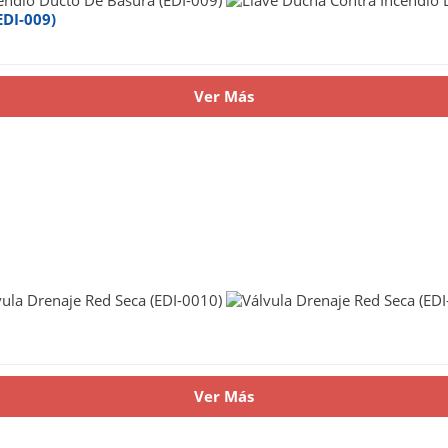
EDI-009)
Ver Más
Ver Más