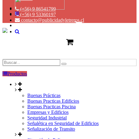
(+56) 9 86541799
(+56) 9 53360197
contacto@publicidadyletreros.cl
Productos
Buenas Prácticas
Buenas Practicas Edificios
Buenas Practicas Piscina
Empresas y Edificios
Seguridad Industrial
Señalética en Seguridad de Edificios
Señalización de Transito