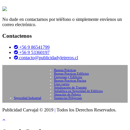
No dude en contactarnos por teléfono o simplemente envíenos un
correo electrónico.
Contactenos
+56 9 86541799
+56 9 53360197
contacto@publicidadyletreros.cl
Buenas Prácticas
Buenas Practicas Edificios
Empresas y Edificios
Buenas Practicas Piscina
Usos varios
Señalización de Transito
Señalética en Seguridad de Edificios
Situación de Peligro
Seguridad Industrial
Sustancias Peligrosas
Publicidad Carvajal © 2019
|
Todos los Derechos Reservados.