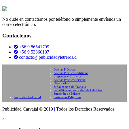
No dude en contactarnos por teléfono o simplemente envíenos un
correo electrónico.
Contactenos
+56 9 86541799
+56 9 53360197
contacto@publicidadyletreros.cl
Buenas Prácticas
Buenas Practicas Edificios
Empresas y Edificios
Buenas Practicas Piscina
Usos varios
Señalización de Transito
Señalética en Seguridad de Edificios
Situación de Peligro
Seguridad Industrial
Sustancias Peligrosas
Publicidad Carvajal © 2019
|
Todos los Derechos Reservados.