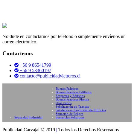
No dude en contactarnos por teléfono o simplemente envíenos un
correo electrónico.
Contactenos
+56 9 86541799
+56 9 53360197
contacto@publicidadyletreros.cl
Buenas Prácticas
Buenas Practicas Edificios
Empresas y Edificios
Buenas Practicas Piscina
Usos varios
Señalización de Transito
Señalética en Seguridad de Edificios
Situación de Peligro
Seguridad Industrial
Sustancias Peligrosas
Publicidad Carvajal © 2019
|
Todos los Derechos Reservados.