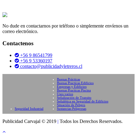
No dude en contactarnos por teléfono o simplemente envíenos un
correo electrónico.
Contactenos
+56 9 86541799
+56 9 53360197
contacto@publicidadyletreros.cl
Buenas Prácticas
Buenas Practicas Edificios
Empresas y Edificios
Buenas Practicas Piscina
Usos varios
Señalización de Transito
Señalética en Seguridad de Edificios
Situación de Peligro
Seguridad Industrial
Sustancias Peligrosas
Publicidad Carvajal © 2019
|
Todos los Derechos Reservados.