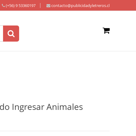
(+56) 9 53360197
contacto@publicidadyletreros.cl
ido Ingresar Animales