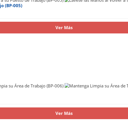
jo (BP-005)
Ver Más
Ver Más