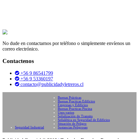
No dude en contactarnos por teléfono o simplemente envíenos un
correo electrónico.
Contactenos
+56 9 86541799
+56 9 53360197
contacto@publicidadyletreros.cl
Buenas Prácticas
Buenas Practicas Edificios
Empresas y Edificios
Buenas Practicas Piscina
Usos varios
Señalización de Transito
Señalética en Seguridad de Edificios
Situación de Peligro
Seguridad Industrial
Sustancias Peligrosas