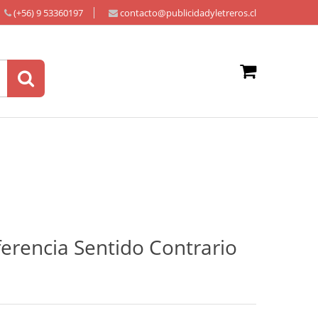
(+56) 9 53360197
contacto@publicidadyletreros.cl
ferencia Sentido Contrario