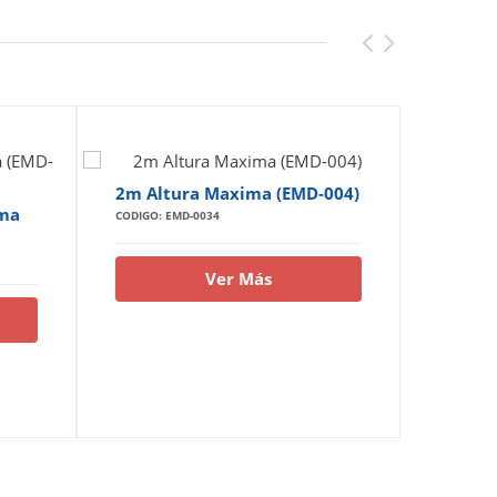
2m Altura Maxima (EMD-004)
1,9m A
005)
ima
CODIGO: EMD-0034
CODIGO: 
Ver Más