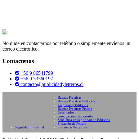
No dude en contactarnos por teléfono o simplemente envíenos un
correo electrónico.
Contactenos
+56 9 86541799
+56 9 53360197
contacto@publicidadyletreros.cl
Buenas Prácticas
Buenas Practicas Edificios
Empresas y Edificios
Buenas Practicas Piscina
Usos varios
Señalización de Transito
Señalética en Seguridad de Edificios
Situación de Peligro
Seguridad Industrial
Sustancias Peligrosas