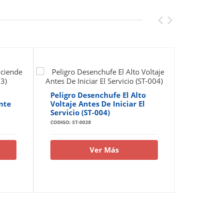
Peligro Desenchufe El Alto
Peligr
nte
Voltaje Antes De Iniciar El
Eléctri
Servicio (ST-004)
Autori
CODIGO: ST-0028
CODIGO: S
Ver Más