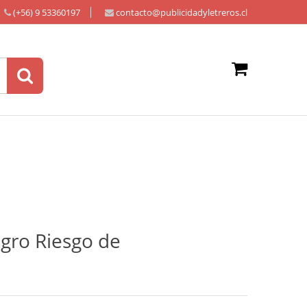
(+56) 9 53360197
contacto@publicidadyletreros.cl
igro Riesgo de